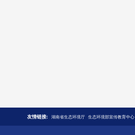
友情链接:
湖南省生态环境厅
生态环境部宣传教育中心