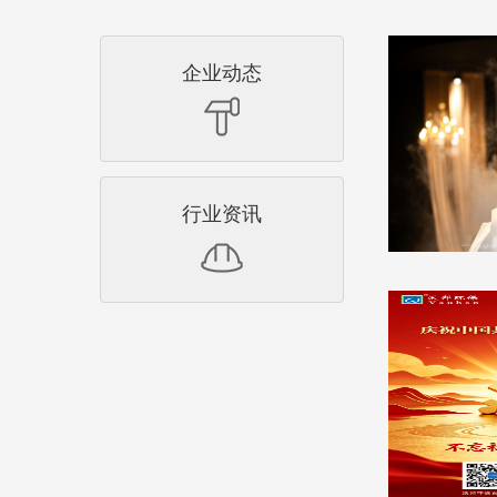
企业动态
行业资讯