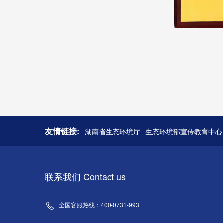
友情链接:
湖南省生态环境厅
生态环境部宣传教育中心
联系我们 Contact us
全国客服热线：400-0731-993