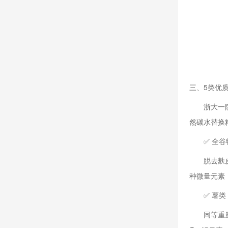
三、5类优
浙大一
然碳水替换
✅ 全谷
脱去麸
种微量元素
✅ 薯类
同等重