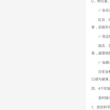
C、钾元素
✅ 杂豆
红豆、
食，还能补
✅ 高
南瓜、
基，减缓细
✅ 低糖
日常加
口感与健康
四、4个吃
选对碳
1、把控科