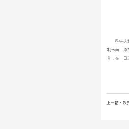
科学抗
制米面、添
苦，在一日
上一篇：沃邦