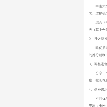
中南大
老、维护机
结合《
天（其中全谷
2、只做替
吃优质
的部分精制
3、调整进
分享一
度，拉长饱
4、多种碳
不同优
突出；玉米