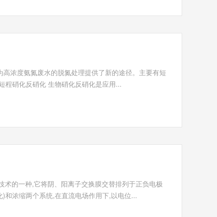
为高浓度氨氮废水的脱氮处理提供了新的途径。主要有短
程硝化反硝化 生物硝化反硝化是应用...
技术是膜分离技术的一种,它将阴、阳离子交换膜交替排列于正负电极
)和浓缩两个系统,在直流电场作用下,以电位...