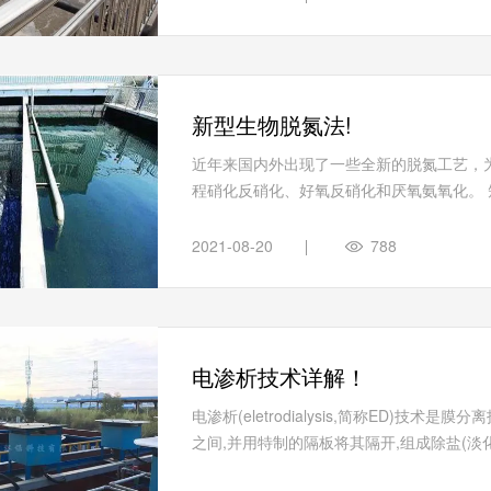
新型生物脱氮法!
近年来国内外出现了一些全新的脱氮工艺，
程硝化反硝化、好氧反硝化和厌氧氨氧化。 短
2021-08-20
788
电渗析技术详解！
电渗析(eletrodialysis,简称ED)
之间,并用特制的隔板将其隔开,组成除盐(淡化